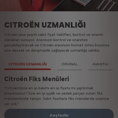
CITROËN UZMANLIĞI
Citroën size çeşitli sabit fiyat teklifleri, kontrol ve onarım
olanakları sunuyor. Aracınızın kontrol ve onarımını
gerçekleştirecek ve Citroën aracınızın hizmet ömrü boyunca
size destek ve danışmanlık sağlayacak uzmanlığa sahibiz.
CITROËN UZMANLIĞI
ORİJİNAL
AVANTAJ
Citroën Fiks Menüleri
Citroën 0-3 Yaş Fiks Menüleri
Citroën 3+ Yaş Fiks Menüleri
“Citroën'inize en iyi bakımı en iyi fiyata mı yaptırmak
Citroën orijinal yedek parça kullanımı ile bu fiks menü paketleri
3 yaşını geçmiş aracınız için bütçenize uygun bakım çözümleri
istiyorsunuz? Size en iyi işçilik ve yedek parçayı sunan fiks
aracınızın ilk günkü gibi kalmasını sağlar. Aracınızın fabrikadan
mi arıyorsunuz? Citroën mühendislerince onaylı 3+ yaş fiks
menülerimizle tanışın. Sabit fiyatlarla fiks menülerde sürprize
çıktığında sahip olduğu parçalar bire bir yedek parça ile yenilenir.
menü paketlerini hemen keşfedin. Bu paketlerde kullanılan
yer yok.”
Aracınızın yaşı ne olursa olsun kullanılan tüm parçalar ve işçilik 1
Eurorepar yedek parçaları tüm Citroën yetkili servislerinde 2
yıl garanti kapsamındadır.
yıllık garanti güvencesindedir.
Keşfedin