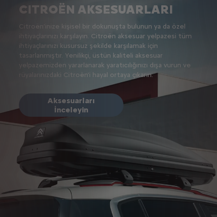
CITROËN AKSESUARLARI
Citroën’inize kişisel bir dokunuşta bulunun ya da özel
ihtiyaçlarınızı karşılayın. Citroën aksesuar yelpazesi tüm
ihtiyaçlarınızı kusursuz şekilde karşılamak için
tasarlanmıştır. Yenilikçi, üstün kaliteli aksesuar
yelpazemizden yararlanarak yaratıcılığınızı dışa vurun ve
rüyalarınızdaki Citroën'i hayal ortaya çıkarın.
Aksesuarları
İnceleyin