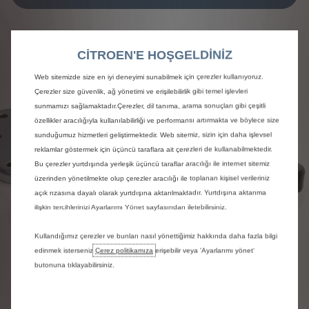
CITROEN'E HOŞGELDİNİZ
Web sitemizde size en iyi deneyimi sunabilmek için çerezler kullanıyoruz.
Çerezler size güvenlik, ağ yönetimi ve erişilebilirlik gibi temel işlevleri
sunmamızı sağlamaktadır.Çerezler, dil tanıma, arama sonuçları gibi çeşitli
özellikler aracılığıyla kullanılabilirliği ve performansı artırmakta ve böylece size
sunduğumuz hizmetleri geliştirmektedir. Web sitemiz, sizin için daha işlevsel
reklamlar göstermek için üçüncü taraflara ait çerezleri de kullanabilmektedir.
Bu çerezler yurtdışında yerleşik üçüncü taraflar aracılığı ile internet sitemiz
üzerinden yönetilmekte olup çerezler aracılığı ile toplanan kişisel verileriniz
açık rızasına dayalı olarak yurtdışına aktarılmaktadır. Yurtdışına aktarıma
ilişkin tercihlerinizi Ayarlarımı Yönet sayfasından iletebilirsiniz.
Kullandığımız çerezler ve bunları nasıl yönettiğimiz hakkında daha fazla bilgi
edinmek isterseniz
Çerez politikamıza
erişebilir veya 'Ayarlarımı yönet‘
butonuna tıklayabilirsiniz.