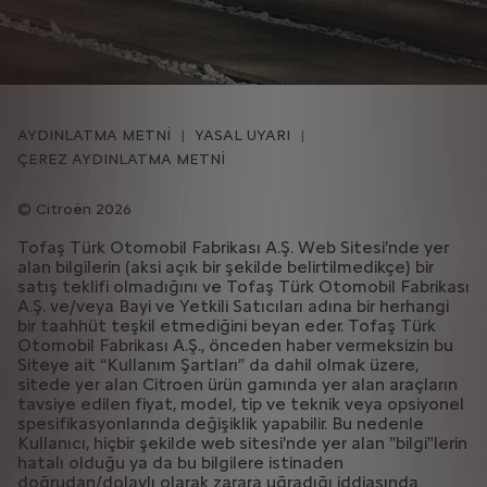
AYDINLATMA METNİ
YASAL UYARI
ÇEREZ AYDINLATMA METNİ
Citroën 2026
Tofaş Türk Otomobil Fabrikası A.Ş. Web Sitesi'nde yer
alan bilgilerin (aksi açık bir şekilde belirtilmedikçe) bir
satış teklifi olmadığını ve Tofaş Türk Otomobil Fabrikası
A.Ş. ve/veya Bayi ve Yetkili Satıcıları adına bir herhangi
bir taahhüt teşkil etmediğini beyan eder. Tofaş Türk
Otomobil Fabrikası A.Ş., önceden haber vermeksizin bu
Siteye ait “Kullanım Şartları” da dahil olmak üzere,
sitede yer alan Citroen ürün gamında yer alan araçların
tavsiye edilen fiyat, model, tip ve teknik veya opsiyonel
spesifikasyonlarında değişiklik yapabilir. Bu nedenle
Kullanıcı, hiçbir şekilde web sitesi'nde yer alan "bilgi"lerin
hatalı olduğu ya da bu bilgilere istinaden
doğrudan/dolaylı olarak zarara uğradığı iddiasında