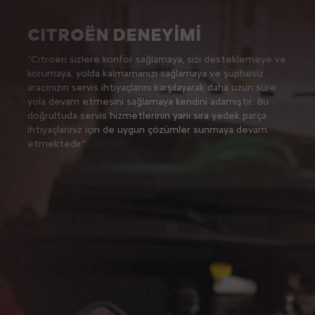
CITROËN DENEYİMİ
“Citroën sizlere konfor sağlamaya, sizi desteklemeye ve
korumaya, yolda kalmamanızı sağlamaya ve şüphesiz
aracınızın servis ihtiyaçlarını karşılayarak daha uzun süre
yola devam etmesini sağlamaya kendini adamıştır. Bu
doğrultuda servis hizmetlerinin yanı sıra yedek parça
ihtiyaçlarınız için de uygun çözümler sunmaya devam
etmektedir.”