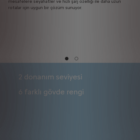
mesafelere seyahatler ve hızlı şarj özelliği ile daha uzun
yolc
rotalar için uygun bir çözüm sunuyor.​
llar
*Kul
gibi
Beli
değe
Dij
2 donanım seviyesi
6 farklı gövde rengi