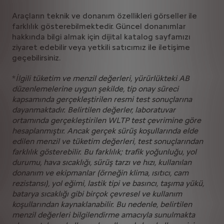
Araçların teknik ve donanım özellikleri görseller ile
farklılık gösterebilmektedir. Güncel donanımlar
hakkında bilgi almak için dijital katalog sayfamızı
ziyaret edebilir veya yetkili satıcımız ile iletişime
geçebilirsiniz.
*
İlgili tüketim ve menzil değerleri, yürürlükteki AB
düzenlemelerine uygun şekilde, tip onay süreci
kapsamında gerçekleştirilen resmi test sonuçlarına
dayanmaktadır. Belirtilen değerler, laboratuvar
ortamında gerçekleştirilen WLTP test çevrimine göre
hesaplanmıştır. Ancak gerçek sürüş koşullarında elde
edilen menzil ve tüketim değerleri, test sonuçlarından
farklılık gösterebilir. Bu farklılık; trafik yoğunluğu, yol
durumu, hava sıcaklığı, sürüş tarzı ve hızı, kullanılan
donanım ve ekipmanlar (örneğin klima, ısıtıcı, cam
rezistansı), yol eğimi, lastik tipi ve basıncı, taşıma yükü,
batarya sıcaklığı gibi birçok çevresel ve kullanım
koşullarından kaynaklanabilir. Bu nedenle, belirtilen
menzil değerleri bilgilendirme amacıyla sunulmakta