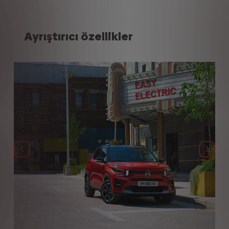
Ayrıştırıcı özellikler
Bi̇r Önceki̇
Bi̇r So