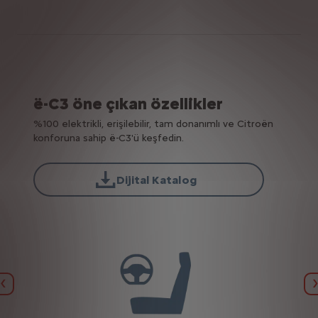
ë-C3 öne çıkan özellikler
%100 elektrikli, erişilebilir, tam donanımlı ve Citroën
konforuna sahip ë-C3'ü keşfedin.
Dijital Katalog
Bi̇r Önceki̇