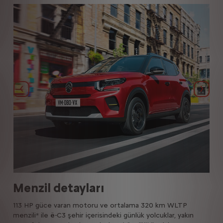
Bi̇r Önceki̇
Bi̇r So
Menzil detayları
Hı
113 HP güce varan motoru ve ortalama 320 km WLTP
ë-C3
menzili* ile ë-C3 şehir içerisindeki günlük yolcuklar, yakın
%20'