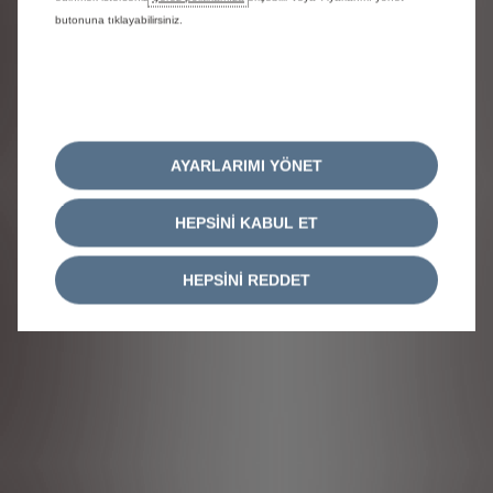
butonuna tıklayabilirsiniz.
Ortalama 320 km WLTP menzili*
AYARLARIMI YÖNET
HEPSİNİ KABUL ET
113 hp (83kW)
HEPSİNİ REDDET