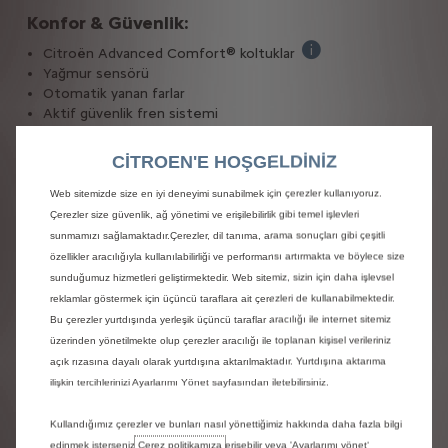
Konfor & Güvenlik:
Citroën Advanced Comfort® koltuklar
Her yolculukta konforlu
Yağmur sensörü
Otomatik yanan farlar
Aktif güvenlik fren sistemi
CITROEN'E HOŞGELDİNİZ
Web sitemizde size en iyi deneyimi sunabilmek için çerezler kullanıyoruz.
PLUS donanım galerisi
Çerezler size güvenlik, ağ yönetimi ve erişilebilirlik gibi temel işlevleri
sunmamızı sağlamaktadır.Çerezler, dil tanıma, arama sonuçları gibi çeşitli
özellikler aracılığıyla kullanılabilirliği ve performansı artırmakta ve böylece size
sunduğumuz hizmetleri geliştirmektedir. Web sitemiz, sizin için daha işlevsel
reklamlar göstermek için üçüncü taraflara ait çerezleri de kullanabilmektedir.
Bu çerezler yurtdışında yerleşik üçüncü taraflar aracılığı ile internet sitemiz
üzerinden yönetilmekte olup çerezler aracılığı ile toplanan kişisel verileriniz
açık rızasına dayalı olarak yurtdışına aktarılmaktadır. Yurtdışına aktarıma
ilişkin tercihlerinizi Ayarlarımı Yönet sayfasından iletebilirsiniz.
ë-C3 elektrikli motor özellikleri
Kullandığımız çerezler ve bunları nasıl yönettiğimiz hakkında daha fazla bilgi
edinmek isterseniz
Çerez politikamıza
erişebilir veya 'Ayarlarımı yönet‘