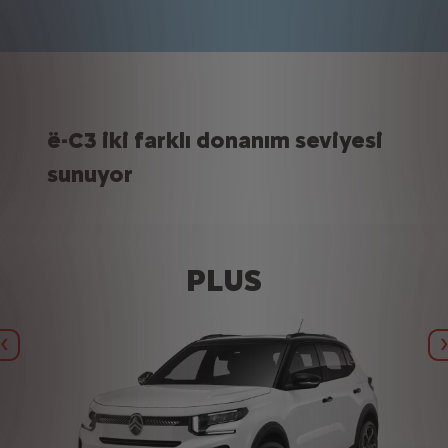
ë-C3 iki farklı donanım seviyesi
sunuyor
PLUS
Bi̇r Önceki̇