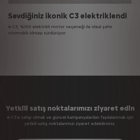
Sevdiğiniz ikonik C3 elektriklendi
Gü
rine
ë-C3, %100 elektrikli motor seçeneği ile ideal şehir
Güve
otomobili olmayı sürdürüyor.
fayd
sist
Yetkili satış noktalarımızı ziyaret edin
ë-C3'e sahip olmak ve güncel kampanyalardan faydalanmak için
yetkili satış noktalarımızı ziyaret edebilirsiniz.​