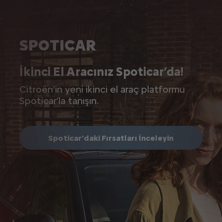
SPOTICAR
İkinci El Aracınız Spoticar’da!
Citroёn’in yeni ikinci el araç platformu
Spoticar’la tanışın.
Spoticar’daki Fırsatları İnceleyin