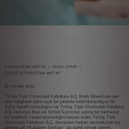
AYDINLATMA METNİ
YASAL UYARI
ÇEREZ AYDINLATMA METNİ
Citroën 2026
Tofaş Türk Otomobil Fabrikası A.Ş. Web Sitesi'nde yer
alan bilgilerin (aksi açık bir şekilde belirtilmedikçe) bir
satış teklifi olmadığını ve Tofaş Türk Otomobil Fabrikası
A.Ş. ve/veya Bayi ve Yetkili Satıcıları adına bir herhangi
bir taahhüt teşkil etmediğini beyan eder. Tofaş Türk
Otomobil Fabrikası A.Ş., önceden haber vermeksizin bu
Siteye ait “Kullanım Şartları” da dahil olmak üzere,