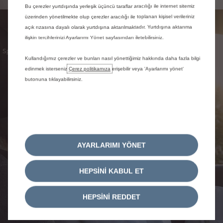
Bu çerezler yurtdışında yerleşik üçüncü taraflar aracılığı ile internet sitemiz
üzerinden yönetilmekte olup çerezler aracılığı ile toplanan kişisel verileriniz
açık rızasına dayalı olarak yurtdışına aktarılmaktadır. Yurtdışına aktarıma
Spoticar Hayatınızı Kolaylaştırır
ilişkin tercihlerinizi Ayarlarımı Yönet sayfasından iletebilirsiniz.
Spoticar, gelecekteki ikinci el araç seçimizde sizi destekler ve
Kullandığımız çerezler ve bunları nasıl yönettiğimiz hakkında daha fazla bilgi
tavsiyelerde bulunur.
edinmek isterseniz
Çerez politikamıza
erişebilir veya 'Ayarlarımı yönet‘
butonuna tıklayabilirsiniz.
AYARLARIMI YÖNET
HEPSİNİ KABUL ET
HEPSİNİ REDDET