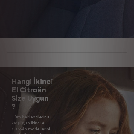
Hangi İkinci̇
El Citroën
Size Uygun
?
Tüm beklentilerinizi
karşılayan ikinci el
Citroën modellerini