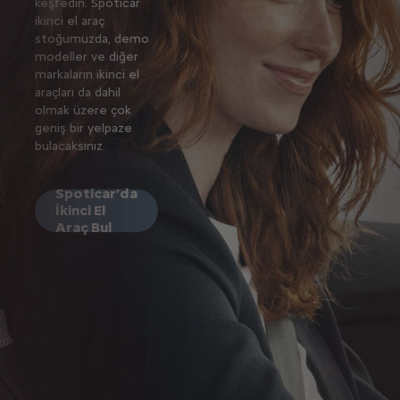
keşfedin. Spoticar
ikinci el araç
stoğumuzda, demo
modeller ve diğer
markaların ikinci el
araçları da dahil
olmak üzere çok
geniş bir yelpaze
bulacaksınız.
Spoticar’da
İkinci El
Araç Bul