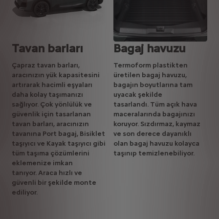
Tavan barları
Bagaj havuzu
Çapraz tavan barları,
Termoform plastikten
aracınızın yük kapasitesini
üretilen bagaj havuzu,
artırarak hacimli eşyaları
bagajın boyutlarına tam
daha kolay taşımanızı
uyacak şekilde
sağlıyor. Çok yönlülük ve
tasarlandı. Tüm açık hava
güvenlik için tasarlanan
maceralarında bagajınızı
tavan barları, aracınızın
koruyor.
Sızdırmaz, kaymaz
tavanına Port bagaj, Bisiklet
ve son derece dayanıklı
taşıyıcı ve Kayak taşıyıcı gibi
olan bagaj havuzu kolayca
tüm taşıma çözümlerini
taşınıp temizlenebiliyor.
eklemenize imkan
tanıyor.
Araca hızlı ve
güvenli bir şekilde monte
ediliyor.