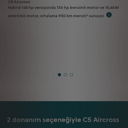
C5 Aircross:
Hybrid 145 hp versiyonda 136 hp benzinli motor ve 15,6kW
elektrikli motor, ortalama 950 km menzil* sunuyor.
*İlgili tüke
2 donanım seçeneğiyle C5 Aircross