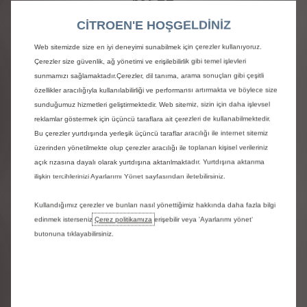
145hp
Şehirde, sürüş zamanının %50’den
CITROEN'E HOŞGELDİNİZ
fazlasında elektrikli modda
Web sitemizde size en iyi deneyimi sunabilmek için çerezler kullanıyoruz.
Çerezler size güvenlik, ağ yönetimi ve erişilebilirlik gibi temel işlevleri
sunmamızı sağlamaktadır.Çerezler, dil tanıma, arama sonuçları gibi çeşitli
özellikler aracılığıyla kullanılabilirliği ve performansı artırmakta ve böylece size
sunduğumuz hizmetleri geliştirmektedir. Web sitemiz, sizin için daha işlevsel
reklamlar göstermek için üçüncü taraflara ait çerezleri de kullanabilmektedir.
Bu çerezler yurtdışında yerleşik üçüncü taraflar aracılığı ile internet sitemiz
üzerinden yönetilmekte olup çerezler aracılığı ile toplanan kişisel verileriniz
açık rızasına dayalı olarak yurtdışına aktarılmaktadır. Yurtdışına aktarıma
ilişkin tercihlerinizi Ayarlarımı Yönet sayfasından iletebilirsiniz.
Kullandığımız çerezler ve bunları nasıl yönettiğimiz hakkında daha fazla bilgi
edinmek isterseniz
Çerez politikamıza
erişebilir veya 'Ayarlarımı yönet‘
butonuna tıklayabilirsiniz.