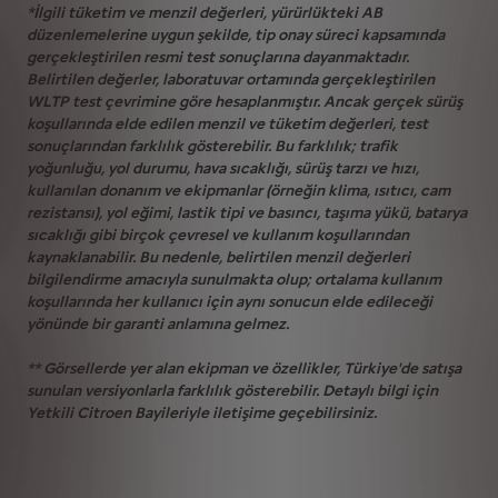
*İlgili tüketim ve menzil değerleri, yürürlükteki AB
düzenlemelerine uygun şekilde, tip onay süreci kapsamında
gerçekleştirilen resmi test sonuçlarına dayanmaktadır.
Belirtilen değerler, laboratuvar ortamında gerçekleştirilen
WLTP test çevrimine göre hesaplanmıştır. Ancak gerçek sürüş
koşullarında elde edilen menzil ve tüketim değerleri, test
sonuçlarından farklılık gösterebilir. Bu farklılık; trafik
yoğunluğu, yol durumu, hava sıcaklığı, sürüş tarzı ve hızı,
kullanılan donanım ve ekipmanlar (örneğin klima, ısıtıcı, cam
rezistansı), yol eğimi, lastik tipi ve basıncı, taşıma yükü, batarya
sıcaklığı gibi birçok çevresel ve kullanım koşullarından
kaynaklanabilir. Bu nedenle, belirtilen menzil değerleri
bilgilendirme amacıyla sunulmakta olup; ortalama kullanım
koşullarında her kullanıcı için aynı sonucun elde edileceği
yönünde bir garanti anlamına gelmez.
** Görsellerde yer alan ekipman ve özellikler, Türkiye'de satışa
sunulan versiyonlarla farklılık gösterebilir. Detaylı bilgi için
Yetkili Citroen Bayileriyle iletişime geçebilirsiniz.