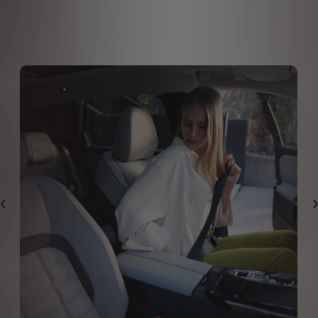
Bi̇r Önceki̇