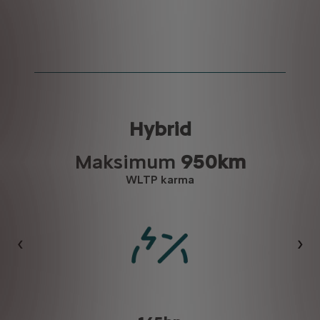
Hybrid
Maksimum
950km
WLTP karma
Bi̇r Önceki̇
Bi̇r