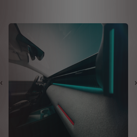
Bi̇r Önceki̇