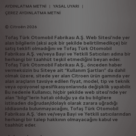
AYDINLATMA METNİ
YASAL UYARI
ÇEREZ AYDINLATMA METNİ
Citroën 2026
Tofaş Türk Otomobil Fabrikası A.Ş. Web Sitesi'nde yer
alan bilgilerin (aksi açık bir şekilde belirtilmedikçe) bir
satış teklifi olmadığını ve Tofaş Türk Otomobil
Fabrikası A.Ş. ve/veya Bayi ve Yetkili Satıcıları adına bir
herhangi bir taahhüt teşkil etmediğini beyan eder.
Tofaş Türk Otomobil Fabrikası A.Ş., önceden haber
vermeksizin bu Siteye ait “Kullanım Şartları” da dahil
olmak üzere, sitede yer alan Citroen ürün gamında yer
alan araçların tavsiye edilen fiyat, model, tip ve teknik
veya opsiyonel spesifikasyonlarında değişiklik yapabilir.
Bu nedenle Kullanıcı, hiçbir şekilde web sitesi'nde yer
alan "bilgi"lerin hatalı olduğu ya da bu bilgilere
istinaden doğrudan/dolaylı olarak zarara uğradığı
iddiasında bulunmayacağını, Tofaş Türk Otomobil
Fabrikası A.Ş. ’den ve/veya Bayi ve Yetkili satıcılarından
herhangi bir talep hakkının olmayacağını kabul ve
taahhüt eder.