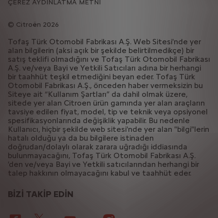
ÇEREZ AYDINLATMA METNİ
Citroën 2026
Tofaş Türk Otomobil Fabrikası A.Ş. Web Sitesi'nde yer
alan bilgilerin (aksi açık bir şekilde belirtilmedikçe) bir
satış teklifi olmadığını ve Tofaş Türk Otomobil Fabrikası
A.Ş. ve/veya Bayi ve Yetkili Satıcıları adına bir herhangi
bir taahhüt teşkil etmediğini beyan eder. Tofaş Türk
Otomobil Fabrikası A.Ş., önceden haber vermeksizin bu
Siteye ait “Kullanım Şartları” da dahil olmak üzere,
sitede yer alan Citroen ürün gamında yer alan araçların
tavsiye edilen fiyat, model, tip ve teknik veya opsiyonel
spesifikasyonlarında değişiklik yapabilir. Bu nedenle
Kullanıcı, hiçbir şekilde web sitesi'nde yer alan "bilgi"lerin
hatalı olduğu ya da bu bilgilere istinaden
doğrudan/dolaylı olarak zarara uğradığı iddiasında
bulunmayacağını, Tofaş Türk Otomobil Fabrikası A.Ş.
’den ve/veya Bayi ve Yetkili satıcılarından herhangi bir
talep hakkının olmayacağını kabul ve taahhüt eder.
BİZİ TAKİP EDİN