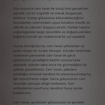
Gün boyunca cam tavan ile sürüş hissi gerçekten
eşsizdir, sizi bir özgürlük ve merak duygusuyla
doldurur. Uzanıp gökyüzüne dokunabileceğinizi
hissederken üzerinizdeki uçsuz bucaksız mavilik, bir
sakinlik ve sükunet duygusu yaratır. Günlük hayatın
yoğunluğundan kaçıp sessizlikle ve doğayla yeniden
bağlantı kurmak için mükemmel bir yol sayılabilir.
Güneş battığında ise, cam tavan yıldızlardan ve
aydan oluşan bir tuvale dönüşür. Citroën tarafından
tasarlanan panoramik cam tavan ile gece
gökyüzünün güzelliğinin keyfini sonuna kadar
çıkarabilir, yıldızları daha önce hiç görmediğiniz bir
şekilde görebilirsiniz. Cam tavan, yıldızların
parlaklığını artırarak kendinizi bir planetaryumdaymış
gibi hissetmenizi sağlar. Gece gökyüzünün cam
tavandan yansıyan dingin ambiyansı, tüm
endişelerinizi unutturur, kendinizi huzur içinde
bulabilirsiniz.
Cam tavan, gündüzleri gökyüzünün ve geceleri