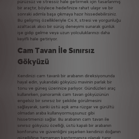
pürüzsüz ve stressiz hale getirmek için tasarlanmış
bir araçtır, böylece hedefinize rahat ulaşır ve bir
sonraki adımla başa çıkmaya hazır hissedebilirsiniz.
Bu gelişmiş özellikleriyle C4 X, stresi ve yorgunluğu
azaltacak akıcı bir sürüş deneyimi sunarak günlük
işe gidip gelme veya uzun yolculuklarınızı daha
keyifli hale getiriyor.
Cam Tavan İle Sınırsız
Gökyüzü
Kendinizi cam tavanlı bir arabanın direksiyonunda
hayal edin, yukarıdaki gökyüzü mavinin parlak bir
tonu ve güneş üzerinize parlıyor. Gündüzleri araç
kullanırken, panoramik cam tavan gökyüzünün
engelsiz bir sınırsız bir şekilde görülmesini
sağlayarak, sanki üstü açık ama rüzgar ve gürültü
olmadan araba kullanıyormuşsunuz gibi
hissetmenizi sağlar. Bu arabanın cam tavan ile
sınırsız gökyüzü özelliği, üstü kapalı bir arabanın
konforunu ve güvenliğini yaşarken kendinizi doğanın
güzelliğine tamamen kaptırmanıza olanak tanır.