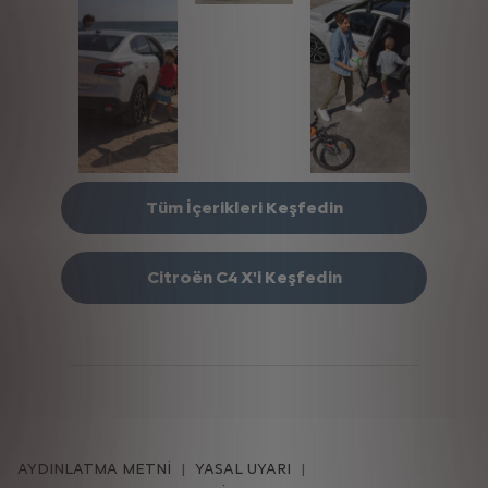
Tüm İçerikleri Keşfedin
Citroën C4 X'i Keşfedin
AYDINLATMA METNİ
YASAL UYARI