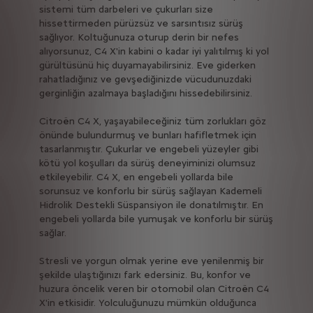
sistemi tüm darbeleri ve çukurları size
hissettirmeden pürüzsüz ve sarsıntısız sürüş
sağlıyor. Koltuğunuza oturup derin bir nefes
alıyorsunuz, C4 X'in kabini o kadar iyi yalıtılmış ki yol
gürültüsünü hiç duyamayabilirsiniz. Eve giderken
rahatladığınız ve gevşediğinizde vücudunuzdaki
gerginliğin azalmaya başladığını hissedebilirsiniz.
Citroën C4 X, yaşayabileceğiniz tüm zorlukları göz
önünde bulundurmuş ve bunları hafifletmek için
tasarlanmıştır. Çukurlar ve engebeli yüzeyler gibi
kötü yol koşulları da sürüş deneyiminizi olumsuz
etkileyebilir. C4 X, en engebeli yollarda bile
sorunsuz ve
konforlu bir sürüş sağlayan Kademeli
Hidrolik Destekli Süspansiyon ile donatılmıştır. En
engebeli yollarda bile yumuşak ve konforlu bir sürüş
sağlar.
Stresli ve yorgun olmak yerine eve yenilenmiş bir
şekilde ulaştığınızı fark edersiniz. Bu, konfor ve
huzura öncelik veren bir otomobil olan Citroën C4
X'in etkisidir. Yolculuğunuzu mümkün olduğunca