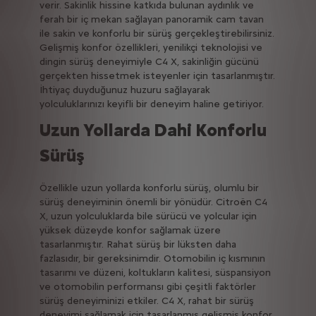
verir. Sakinlik hissine katkıda bulunan aydınlık ve
ferah bir iç mekan sağlayan panoramik cam tavan
ile sakin ve konforlu bir sürüş gerçekleştirebilirsiniz.
Gelişmiş konfor özellikleri, yenilikçi teknolojisi ve
dingin sürüş deneyimiyle C4 X, sakinliğin gücünü
gerçekten hissetmek isteyenler için tasarlanmıştır.
İhtiyaç duyduğunuz huzuru sağlayarak
yolculuklarınızı keyifli bir deneyim haline getiriyor.
Uzun Yollarda Dahi Konforlu
Sürüş
Özellikle uzun yollarda konforlu sürüş, olumlu bir
sürüş deneyiminin önemli bir yönüdür. Citroën C4
X, uzun yolculuklarda bile sürücü ve yolcular için
yüksek düzeyde konfor sağlamak üzere
tasarlanmıştır. Rahat sürüş bir lüksten daha
fazlasıdır, bir gereksinimdir. Otomobilin iç kısmının
tasarımı ve düzeni, koltukların kalitesi, süspansiyon
ve otomobilin performansı gibi çeşitli faktörler
sürüş deneyiminizi etkiler. C4 X, rahat bir sürüş
deneyimi sağlamak için tasarlanmış gelişmiş konfor