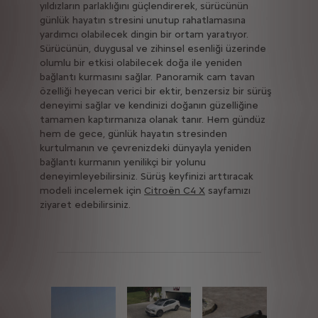
yıldızların parlaklığını güçlendirerek, sürücünün
günlük hayatın stresini unutup rahatlamasına
yardımcı olabilecek dingin bir ortam yaratıyor.
Sürücünün, duygusal ve zihinsel esenliği üzerinde
olumlu bir etkisi olabilecek doğa ile yeniden
bağlantı kurmasını sağlar. Panoramik cam tavan
özelliği heyecan verici bir ektir, benzersiz bir sürüş
deneyimi sağlar ve kendinizi doğanın güzelliğine
tamamen kaptırmanıza olanak tanır. Hem gündüz
hem de gece, günlük hayatın stresinden
kurtulmanın ve çevrenizdeki dünyayla yeniden
bağlantı kurmanın yenilikçi bir yolunu
deneyimleyebilirsiniz. Sürüş keyfinizi arttıracak
modeli incelemek için
Citroën C4 X
sayfamızı
ziyaret edebilirsiniz.