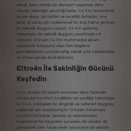
olarak daha olumlu bir deneyim yaşaması daha
olasıdır. Sakinliğin yarattığı hisler, C4 X'in tasarımında
da yer alıyor. Şık hatları ve incelikli detayları, onu
şehir içi sürüş için mükemmel bir araç haline getiren
bir sakinlik duygusu yayıyor. C4 X'in gelişmiş
teknolojisi de sakinlik duygusu yaratmada rol
oynuyor. Citroën C4 X’in multimedya ekranı
sayesinde ihtiyacınız olan tüm bilgilere
parmaklarınızın ucunda sahip olarak yola odaklanabilir
ve stresi geride bırakabilirsiniz.
Citroën İle Sakinliğin Gücünü
Keşfedin
C4 X, sıradan bir ulaşım aracından daha fazlasıdır.
Advanced comfort özellikleri ve yenilikçi teknolojisi
ile C4 X, yoldayken bir dinginlik ve sükunet duygusu
sağlamak için tasarlanmıştır. Citroën Advanced
comfort koltuklar, destek ve rahatlamanın
mükemmel bir karışımını sunarken, bir yandan da
panoramik cam tavan nedir sorusunun da yanıtını