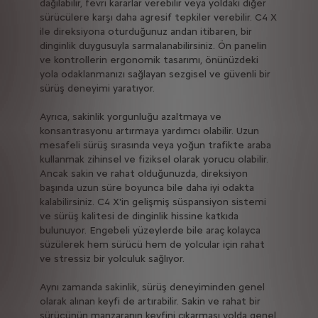
dağılabilir, fevri kararlar verebilir veya yoldaki diğer
sürücülere karşı daha agresif tepkiler verebilir. C4 X
ile direksiyona oturduğunuz andan itibaren, bir
dinginlik duygusuyla sarmalanabilirsiniz. Ön panelin
ve kontrollerin ergonomik tasarımı, önünüzdeki
yola odaklanmanızı sağlayan sezgisel ve güvenli bir
sürüş deneyimi yaratıyor.
Ayrıca, sakinlik yorgunluğu azaltmaya ve
konsantrasyonu artırmaya yardımcı olabilir. Uzun
mesafeli sürüş sırasında veya yoğun trafikte araba
kullanmak zihinsel ve fiziksel olarak yorucu olabilir.
Ancak sakin ve rahat olduğunuzda, direksiyon
başında uzun süre boyunca bile daha iyi odakta
kalabilirsiniz. C4 X'in gelişmiş süspansiyon sistemi
ve sürüş kalitesi de dinginlik hissine katkıda
bulunuyor. Engebeli yüzeylerde bile araç kolayca
süzülerek hem sürücü hem de yolcular için rahat
ve stressiz bir yolculuk sağlıyor.
Aynı zamanda sakinlik, sürüş deneyiminden genel
olarak alınan keyfi de artırabilir. Sakin ve rahat bir
sürücünün manzaranın keyfini çıkarması yolda genel