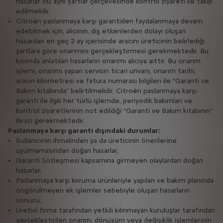
hasarlar vs) aynı şartlar çerçevesinde kontrol ziyareti ile takip
edilmelidir.
Citroën paslanmaya karşı garantiden faydalanmaya devam
edebilmek için, alıcının, dış etkenlerden dolayı oluşan
hasardan en geç 2 ay içerisinde aracını üreticinin belirlediği
şartlara göre onarımını gerçekleştirmesi gerekmektedir. Bu
kısımda anlatılan hasarların onarımı alıcıya aittir. Bu onarım
işlemi, onarımı yapan servisin ticari unvanı, onarım tarihi,
aracın kilometresi ve fatura numarası bilgileri ile “Garanti ve
Bakım kitabında” belirtilmelidir. Citroën paslanmaya karşı
garanti ile ilgili her türlü işlemde, periyodik bakımları ve
kontrol ziyaretlerinin not edildiği “Garanti ve Bakım kitabının”
ibrazı gerekmektedir.
Paslanmaya karşı garanti dışındaki durumlar:
Kullanıcının ihmalinden ya da üreticinin önerilerine
uyulmamasından doğan hasarlar,
Garanti Sözleşmesi kapsamına girmeyen olaylardan doğan
hasarlar,
Paslanmaya karşı koruma ürünleriyle yapılan ve bakım planında
öngörülmeyen ek işlemler sebebiyle oluşan hasarların
sonucu,
Üretici firma tarafından yetkili kılınmayan kuruluşlar tarafından
gerçekleştirilen onarım, dönüşüm veya değişiklik işlemlerinin