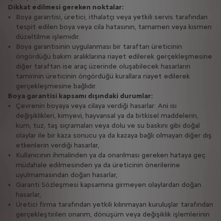
Dikkat edilmesi gereken noktalar:
Boya garantisi, üretici, ithalatçı veya yetkili servis tarafından
tespit edilen boya veya cila hatasının, tamamen veya kısmen
düzeltilme işlemidir.
Boya garantisinin uygulanması bir taraftan üreticinin
öngördüğü bakım aralıklarına riayet edilerek gerçekleşmesine
diğer taraftan ise araç üzerinde oluşabilecek hasarların
tamirinin üreticinin öngördüğü kurallara riayet edilerek
gerçekleşmesine bağlıdır.
Boya garantisi kapsamı dışındaki durumlar:
Çevrenin boyaya veya cilaya verdiği hasarlar: Ani ısı
değişiklikleri, kimyevi, hayvansal ya da bitkisel maddelerin,
kum, tuz, taş sıçramaları veya dolu ve su baskını gibi doğal
olaylar ile bir kaza sonucu ya da kazaya bağlı olmayan diğer dış
etkenlerin verdiği hasarlar,
Kullanıcının ihmalinden ya da onarılması gereken hataya geç
müdahale edilmesinden ya da üreticinin önerilerine
uyulmamasından doğan hasarlar,
Garanti Sözleşmesi kapsamına girmeyen olaylardan doğan
hasarlar,
Üretici firma tarafından yetkili kılınmayan kuruluşlar tarafından
gerçekleştirilen onarım, dönüşüm veya değişiklik işlemlerinin