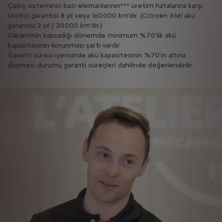
Çekiş sisteminin bazı elemanlarının*** üretim hatalarına karşı
üretici garantisi 8 yıl veya 160.000 km’dir. (Citroën AMI akü
garantisi 2 yıl / 20.000 km’dir.)
Garantinin kapsadığı dönemde minimum %70’lik akü
kapasitesinin korunması şartı vardır.
Garanti süresi içerisinde akü kapasitesinin %70’in altına
düşmesi durumu garanti süreçleri dahilinde değerlendirilir.