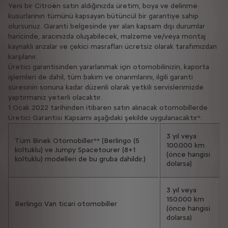
Yeni bir Citroën satın aldığınızda üretim, boya ve delinme
kusurlarının tümünü kapsayan bütüncül bir garantiye sahip
olursunuz. Garanti belgesinde yer alan kapsam dışı durumlar
haricinde, aracınızda oluşabilecek, malzeme ve/veya montaj
kaynaklı arızalar ve çekici masrafları ücretsiz olarak tarafımızdan
karşılanır.
Üretici garantisinden yararlanmak için otomobilinizin, kaporta
işlemleri de dahil, tüm bakım ve onarımlarını, ilgili garanti
süresinin sonuna kadar düzenli olarak yetkili servislerimizde
yaptırmanız yeterli olacaktır.
1 Ocak 2022 tarihinden itibaren satın alınacak otomobillerde
Üretici Garantisi Kapsamı aşağıdaki şekilde uygulanacaktır*:
3 yıl veya
Tüm Binek Otomobiller** (Berlingo (5
100.000 km
koltuklu) ve Jumpy Spacetourer (8+1
(önce hangisi
koltuklu) modelleri de bu gruba dahildir.)
dolarsa)
3 yıl veya
150.000 km
Berlingo Van ticari otomobiller
(önce hangisi
dolarsa)