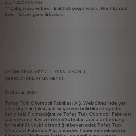
2 yıl / 20.000 km’dir.
***Çekiş aküsü ve beyni, Elektrikli çekiş motoru, Hibrit kontrol
beyni, Yüksek gerilimli kablolar.
AYDINLATMA METNİ
YASAL UYARI
ÇEREZ AYDINLATMA METNİ
Citroën 2026
Tofaş Türk Otomobil Fabrikası A.Ş. Web Sitesi'nde yer
alan bilgilerin (aksi açık bir şekilde belirtilmedikçe) bir
satış teklifi olmadığını ve Tofaş Türk Otomobil Fabrikası
A.Ş. ve/veya Bayi ve Yetkili Satıcıları adına bir herhangi
bir taahhüt teşkil etmediğini beyan eder. Tofaş Türk
Otomobil Fabrikası A.Ş., önceden haber vermeksizin bu
Siteye ait “Kullanım Şartları” da dahil olmak üzere,