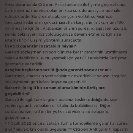
Arıza durumunda Citroën Assistance ile iletişime geçmelisiniz.
Uzmanlarımız mümkün olan en kısa sürede arızaya müdahale
edeceklerdir. Buna ek olarak, en yakın yetkili servisimize
varıncaya kadar olan çekici masrafları karşılanır (maksimum 100
km mesafe içinde). Arabanızın onarım süresi iki saatten uzunsa,
servis teknisyenimiz yolculuğunuza devam etmeniz için size
alternatif bir ulaşım yöntemi sunacaktır.
Üretici garantimi uzatabilir miyim ?
Garanti sözleşmenizin son gününe kadar garantinin uzatılmasını
talep edebilirsiniz. Bunu yapmak için yetkili servisinizle iletişime
geçmeniz yeterlidir.
Araç bir başkasına satıldığında garanti sona erer mi?
Garantiniz, aracınızın yeni sahibine devredilebilir ve aynı koşullar
sözleşmenin geri kalanı boyunca geçerlidir.
Garanti ile ilgili bir sorum olursa kiminle iletişime
geçebilirim?
Garanti ile ilgili tüm bilgileri, aracınız teslim edildiğinde size
verilen garanti ve bakım el kitabında bulabilirsiniz. Diğer
sorularınız için, lütfen bir yetkili servisimiz ile iletişime
geçebilirsiniz.
* 1 Ocak 2022 öncesi satılan tüm otomobillerde garantisi süresi
2 yıl / sınırsız km olarak uygulanır. ** Citroën AMI garanti kapsamı