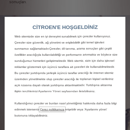
sonuçları.
CITROEN'E HOŞGELDİNİZ
Web sitemizde size en iyi deneyimi sunabilmek için çerezler kullanıyoruz.
Çerezler size güvenlik, ağ yönetimi ve erişilebilirlik gibi temel işlevleri
sunmamızı sağlamaktadır.Çerezler, dil tanıma, arama sonuçları gibi çeşitli
özellikler aracılığıyla kullanılabilirliği ve performansı artırmakta ve böylece size
sunduğumuz hizmetleri geliştirmektedir. Web sitemiz, sizin için daha işlevsel
reklamlar göstermek için üçüncü taraflara ait çerezleri de kullanabilmektedir.
Bu çerezler yurtdışında yerleşik üçüncü taraflar aracılığı ile internet sitemiz
üzerinden yönetilmekte olup çerezler aracılığı ile toplanan kişisel verileriniz
açık rızasına dayalı olarak yurtdışına aktarılmaktadır. Yurtdışına aktarıma
ilişkin tercihlerinizi Ayarlarımı Yönet sayfasından iletebilirsiniz.
Kullandığımız çerezler ve bunları nasıl yönettiğimiz hakkında daha fazla bilgi
edinmek isterseniz
Çerez politikamıza
erişebilir veya 'Ayarlarımı yönet‘
butonuna tıklayabilirsiniz.