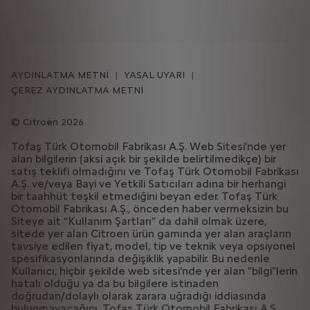
AYDINLATMA METNİ
YASAL UYARI
ÇEREZ AYDINLATMA METNİ
Citroën 2026
Tofaş Türk Otomobil Fabrikası A.Ş. Web Sitesi'nde yer
alan bilgilerin (aksi açık bir şekilde belirtilmedikçe) bir
satış teklifi olmadığını ve Tofaş Türk Otomobil Fabrikası
A.Ş. ve/veya Bayi ve Yetkili Satıcıları adına bir herhangi
bir taahhüt teşkil etmediğini beyan eder. Tofaş Türk
Otomobil Fabrikası A.Ş., önceden haber vermeksizin bu
Siteye ait “Kullanım Şartları” da dahil olmak üzere,
sitede yer alan Citroen ürün gamında yer alan araçların
tavsiye edilen fiyat, model, tip ve teknik veya opsiyonel
spesifikasyonlarında değişiklik yapabilir. Bu nedenle
Kullanıcı, hiçbir şekilde web sitesi'nde yer alan "bilgi"lerin
hatalı olduğu ya da bu bilgilere istinaden
doğrudan/dolaylı olarak zarara uğradığı iddiasında
bulunmayacağını, Tofaş Türk Otomobil Fabrikası A.Ş.