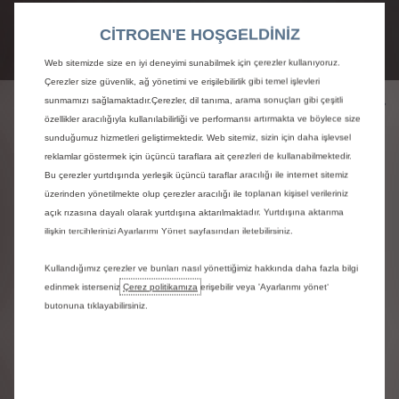
CITROEN'E HOŞGELDİNİZ
Web sitemizde size en iyi deneyimi sunabilmek için çerezler kullanıyoruz.
Çerezler size güvenlik, ağ yönetimi ve erişilebilirlik gibi temel işlevleri
PSA KASKO
CITROEN ÜRETICI GARANTISI
SERVİS SÖZLEŞMELERİ
1.2
sunmamızı sağlamaktadır.Çerezler, dil tanıma, arama sonuçları gibi çeşitli
Bi̇
özellikler aracılığıyla kullanılabilirliği ve performansı artırmakta ve böylece size
sunduğumuz hizmetleri geliştirmektedir. Web sitemiz, sizin için daha işlevsel
STELLANTIS, ÖNCEKİ
reklamlar göstermek için üçüncü taraflara ait çerezleri de kullanabilmektedir.
NESİL PURETECH 1.2
Bu çerezler yurtdışında yerleşik üçüncü taraflar aracılığı ile internet sitemiz
üzerinden yönetilmekte olup çerezler aracılığı ile toplanan kişisel verileriniz
MOTORLARININ
açık rızasına dayalı olarak yurtdışına aktarılmaktadır. Yurtdışına aktarıma
ilişkin tercihlerinizi Ayarlarımı Yönet sayfasından iletebilirsiniz.
ONARIMLARI İÇİN
GARANTİ POLİTİKASINI
Kullandığımız çerezler ve bunları nasıl yönettiğimiz hakkında daha fazla bilgi
edinmek isterseniz
Çerez politikamıza
erişebilir veya 'Ayarlarımı yönet‘
GENİŞLETİYOR
butonuna tıklayabilirsiniz.
Müşterilerimizin güvenliği ve memnuniyeti, Citroën’in
temel öncelikleridir.
Citroën, önceki nesil PureTech 1.2 motorları için Nisan