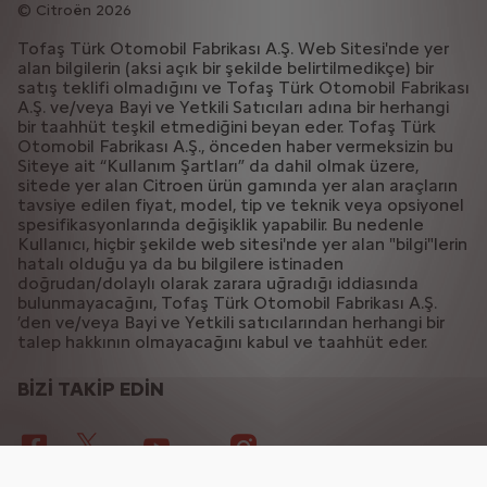
Citroën 2026
Tofaş Türk Otomobil Fabrikası A.Ş. Web Sitesi'nde yer
alan bilgilerin (aksi açık bir şekilde belirtilmedikçe) bir
satış teklifi olmadığını ve Tofaş Türk Otomobil Fabrikası
A.Ş. ve/veya Bayi ve Yetkili Satıcıları adına bir herhangi
bir taahhüt teşkil etmediğini beyan eder. Tofaş Türk
Otomobil Fabrikası A.Ş., önceden haber vermeksizin bu
Siteye ait “Kullanım Şartları” da dahil olmak üzere,
sitede yer alan Citroen ürün gamında yer alan araçların
tavsiye edilen fiyat, model, tip ve teknik veya opsiyonel
spesifikasyonlarında değişiklik yapabilir. Bu nedenle
Kullanıcı, hiçbir şekilde web sitesi'nde yer alan "bilgi"lerin
hatalı olduğu ya da bu bilgilere istinaden
doğrudan/dolaylı olarak zarara uğradığı iddiasında
bulunmayacağını, Tofaş Türk Otomobil Fabrikası A.Ş.
’den ve/veya Bayi ve Yetkili satıcılarından herhangi bir
talep hakkının olmayacağını kabul ve taahhüt eder.
BİZİ TAKİP EDİN