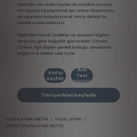
Elektrikli mini araba fiyatları ile mobilite çözümü
Ami fiyatını karşılaştırmak için online showroomu
ve yaşamınızı kolaylaştıracak Ami’yi detaylı bir
şekilde inceleyebilirsiniz.
*Belirtilen teknik özellikler ve donanım bilgileri
versiyona göre değişiklik gösterebilir. Citroën
Türkiye, ilgili bilgileri gerekli bulduğu zamanlarda
değiştirme hakkını saklı tutar.
Ami
Ami'yi
Test
Keşfet
Sürüşü
Tüm İçerikleri Keşfedin
AYDINLATMA METNİ
YASAL UYARI
ÇEREZ AYDINLATMA METNİ