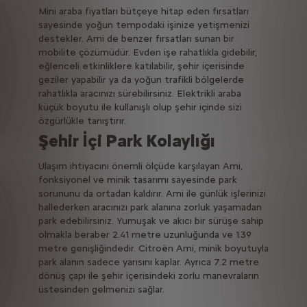
Mini araba fiyatları bütçeye hitap eden fırsatları
sayesinde yoğun tempodaki işinize yetişmenizi
destekler. Ami de benzer fırsatları sunan bir
mobilite çözümüdür. Evden işe rahatlıkla gidebilir,
eğlenceli etkinliklere katılabilir, şehir içerisinde
geziler yapabilir ya da yoğun trafikli bölgelerde
rahatlıkla aracınızı sürebilirsiniz. Elektrikli araba
küçük boyutu ile kullanışlı olup şehir içinde sizi
özgürlükle tanıştırır.
Şehir İçi Park Kolaylığı
Ulaşım ihtiyacını önemli ölçüde karşılayan Ami,
fonksiyonel ve minik tasarımı sayesinde park
sorununu da ortadan kaldırır. Ami ile günlük işlerinizi
hallederken aracınızı park alanına zorluk yaşamadan
park edebilirsiniz. Yumuşak ve akıcı bir sürüşe sahip
olmakla beraber 2.41 metre uzunluğunda ve 1.39
metre genişliğindedir. Citroën Ami, minik boyutuyla
park alanın sadece yarısını kaplar. Ayrıca 7.2 metre
dönüş çapı ile şehir içerisindeki zorlu manevraların
üstesinden gelmenizi sağlar.