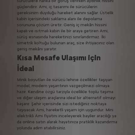
sürücülere harika bir görüş verirken aydınlık hissini
güçlendirir. Ami, iç tasarımı ile sürücülerin
gereksinim duyduğu hareket alanını sağlar. Üstelik
kabin içerisindeki saklama alanı ile depolama
sorununa çözüm üretir. Geniş iç mekân hissini
kapalı ve ısıtmalı kabin ile bir araya getiren Ami,
sürüş esnasında hareketinizi sınırlandırmaz. İki
simetrik koltuğu bulunan araç, size ihtiyacınız olan
geniş mekânı yaratır.
Kısa Mesafe Ulaşımı için
İdeal
Minik boyutları ile sürücü lehine özellikler taşıyan
model, modern yaşantının vazgeçilmezi olmaya
hazır. Kendine özgü tarzıyla özellikle toplu taşıma
ve diğer ulaşım araçlarına ideal bir alternatif olmayı
başarır. Şehir içerisinde sizi istediğiniz noktaya
taşıyacak Ami, hareketli yaşam için uygundur. Mini
elektrikli Ami fiyatını inceleyerek bayiler aracılığı ya
da online satın alarak hayatınıza pratiklik kazandırma
yolunda adım atabilirsiniz.