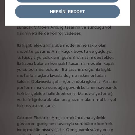
Sürücülere pratiklik kazandıracak özelliklerle
HEPSİNİ REDDET
donatılan model iki kişilik olup şehir içerisinde rahat
etmenize olanak sağlar. Bu açıdan size konfor
sunacak
Citroën Ami
, iç tasarımı ve sunduğu yol
hakimiyeti ile de konfor vadeder.
İki kişilik elektrikli araba modellerine rakip olan
mobilite çözümü Ami, küçük boyutu ve güçlü yol
tutuşuyla yolculukların güvenli olmasını destekler.
İki kapısı bulunan kompakt tasarımlı modelin kapalı
yolcu bölmesi bulunur. Bu tasarım, diğer iki kişilik
motorlu araçlara kıyasla düşme riskini ortadan
kaldırır. Dolayısıyla şehir içerisindeki işlerinizi Ami’nin
performansı ve sunduğu güvenli kullanım sayesinde
hızlı bir şekilde halledebilirsiniz. Manevra yeteneği
ve hafifliği ile atik olan araç, size mükemmel bir yol
hakimiyeti de sunar.
Citroën Elektrikli Ami, iç mekânı daha aydınlık
gösteren genişcam tavanıyla sürücülere konforlu
bir iç mekân hissi yaşatır. Geniş camlı yüzeyleri ile