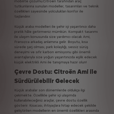
mobilite çözümü.Citroën tarafından araç
tutkunlarına sunulan modeller, tasarımları ve teknik
özellikleri sayesinde yolculukları konfor ile
taçlandırır.
Küçük araba modelleri ile şehir içi yaşantınızı daha
pratik hâle getirmeniz mümkün. Kompakt tasarımı
ile ulaşım konusunda size yardımcı olacak Ami,
Fransızca arkadaş anlamına gelir. Boyutu, kısa
sürede şarj olması, park kolaylığı, sessiz sürüş
deneyimi ve sıfır karbon emisyonu gibi önemli
avantajlarıyla size yoğun yaşantınızda eşlik edecek
küçük elektrikli Ami ile tanışmaya hazır olun!
Çevre Dostu: Citroën Ami ile
Sürdürülebilir Gelecek
Küçük arabalar son dönemlerde oldukça ilgi
çekmekte. Özellikle şehir içi ulaşımda
kullanabileceğiniz araçlar, çevre dostu özellik
gösterir. Kısacası, ihtiyaçlara hitap edecek şekilde
geliştirilen modellerin en önemli özellikleri arasında