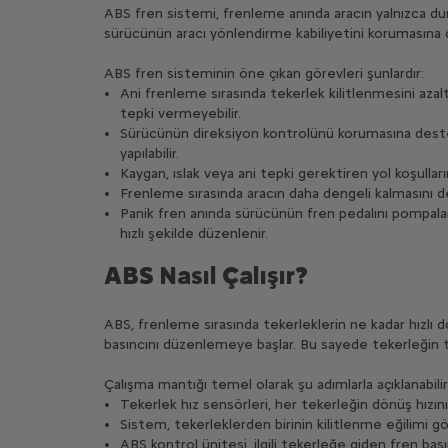
ABS fren sistemi, frenleme anında aracın yalnızca durm
sürücünün aracı yönlendirme kabiliyetini korumasına 
ABS fren sisteminin öne çıkan görevleri şunlardır:
Ani frenleme sırasında tekerlek kilitlenmesini azal
tepki vermeyebilir.
Sürücünün direksiyon kontrolünü korumasına dest
yapılabilir.
Kaygan, ıslak veya ani tepki gerektiren yol koşullar
Frenleme sırasında aracın daha dengeli kalmasını 
Panik fren anında sürücünün fren pedalını pompal
hızlı şekilde düzenlenir.
ABS Nasıl Çalışır?
ABS, frenleme sırasında tekerleklerin ne kadar hızlı d
basıncını düzenlemeye başlar. Bu sayede tekerleğin t
Çalışma mantığı temel olarak şu adımlarla açıklanabilir
Tekerlek hız sensörleri, her tekerleğin dönüş hızını
Sistem, tekerleklerden birinin kilitlenme eğilimi gös
ABS kontrol ünitesi, ilgili tekerleğe giden fren basıncı