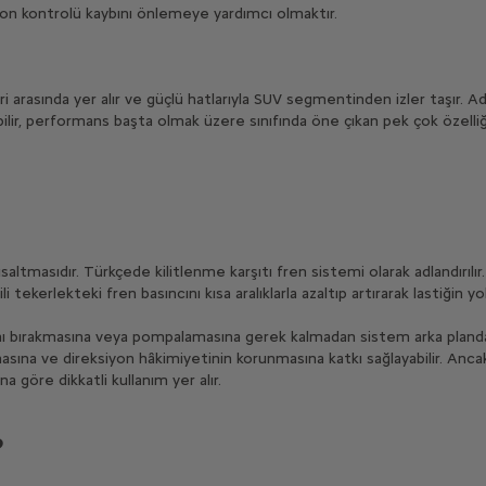
yon kontrolü kaybını önlemeye yardımcı olmaktır.
arasında yer alır ve güçlü hatlarıyla SUV segmentinden izler taşır. 
lir, performans başta olmak üzere sınıfında öne çıkan pek çok özelliği
saltmasıdır. Türkçede kilitlenme karşıtı fren sistemi olarak adlandırılır
ili tekerlekteki fren basıncını kısa aralıklarla azaltıp artırarak lastiğin
nı bırakmasına veya pompalamasına gerek kalmadan sistem arka planda 
asına ve direksiyon hâkimiyetinin korunmasına katkı sağlayabilir. An
a göre dikkatli kullanım yer alır.
?