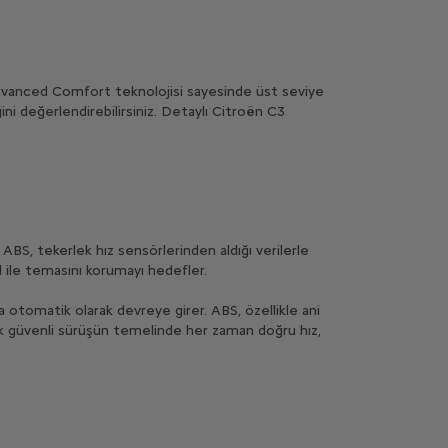
Advanced Comfort teknolojisi sayesinde üst seviye
ni değerlendirebilirsiniz. Detaylı Citroën C3
. ABS, tekerlek hız sensörlerinden aldığı verilerle
 yol ile temasını korumayı hedefler.
otomatik olarak devreye girer. ABS, özellikle ani
cak güvenli sürüşün temelinde her zaman doğru hız,