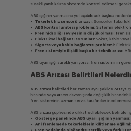
sürekli yanık kalırsa sistemde kontrol edilmesi gerek
ABS ışığının yanmasına yol açabilecek başlıca nedenler
Tekerlek hız sensörü arızası:
Sensörler tekerlekle
ABS kontrol ünitesi problemi:
Sistemin elektronik
Fren hidroliği seviyesinin düşük olması:
Fren sis
Elektriksel bağlantı sorunları:
Soket, kablo veya b
Sigorta veya kablo bağlantısı problemi:
Elektrik
Fren sistemiyle ilişkili başka bir teknik arıza:
ABS,
ABS uyarı ışığı sürekli yanıyorsa, fren sisteminin güve
ABS Arızası Belirtileri Nelerdi
ABS arızası belirtileri her zaman aynı şekilde ortaya 
hissinde veya aracın davranışında değişiklik hissedebil
fren sisteminin uzman servis tarafından incelenmesiyl
ABS arızası şüphesinde dikkat edilebilecek belirtiler ş
Gösterge panelinde ABS uyarı ışığının yanması:
Ani frenlemede tekerleklerin kilitlenme eğilimi
Fren pedalında olağandışı sertlik veya farklı tep