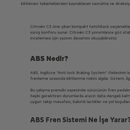
kilitlenen tekerleklerden kaynaklanan savrulma ve direksi
Citroën C3 öne çıkan kompakt hatchback seçenekleri 
sürüş konforu sunar. Citroën C3 yorumlarına göz atabi
incelemesi için yazının devamını okuyabilirsiniz.
ABS Nedir?
ABS, İngilizce “Anti lock Braking System” ifadesinin kı
frenleme sırasında kilitlenme riskini algılar. Sistem, ilg
Bu çalışma prensibi sayesinde sürücünün fren pedalı
tepki gerektiren durumlarda aracın daha dengeli kalm
uygun takip mesafesi, bakımlı lastikler ve yol koşulların
ABS Fren Sistemi Ne İşe Yarar