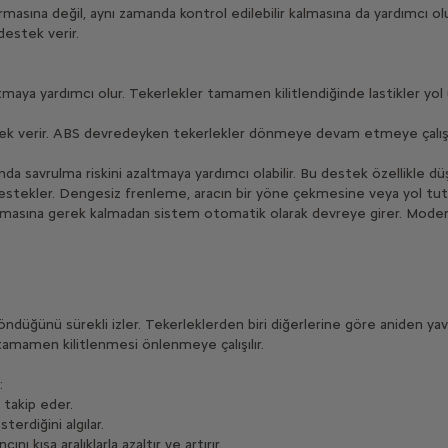
asına değil, aynı zamanda kontrol edilebilir kalmasına da yardımcı olur
destek verir.
tmaya yardımcı olur. Tekerlekler tamamen kilitlendiğinde lastikler yol
ek verir. ABS devredeyken tekerlekler dönmeye devam etmeye çalıştı
ında savrulma riskini azaltmaya yardımcı olabilir. Bu destek özellikle 
destekler. Dengesiz frenleme, aracın bir yöne çekmesine veya yol tut
amasına gerek kalmadan sistem otomatik olarak devreye girer. Modern
öndüğünü sürekli izler. Tekerleklerden biri diğerlerine göre aniden ya
amamen kilitlenmesi önlenmeye çalışılır.
:
 takip eder.
terdiğini algılar.
nı kısa aralıklarla azaltır ve artırır.