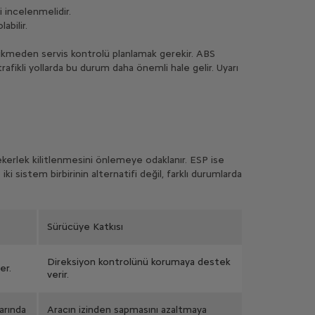
 incelenmelidir.
abilir.
cikmeden servis kontrolü planlamak gerekir. ABS
afikli yollarda bu durum daha önemli hale gelir. Uyarı
ekerlek kilitlenmesini önlemeye odaklanır. ESP ise
 sistem birbirinin alternatifi değil, farklı durumlarda
Sürücüye Katkısı
Direksiyon kontrolünü korumaya destek
er.
verir.
arında
Aracın izinden sapmasını azaltmaya