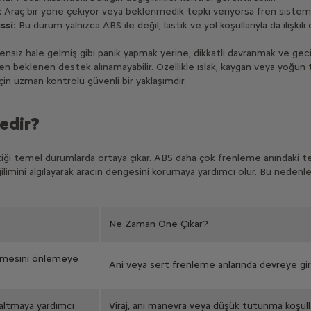
:
Araç bir yöne çekiyor veya beklenmedik tepki veriyorsa fren sistemi
ssi:
Bu durum yalnızca ABS ile değil, lastik ve yol koşullarıyla da ilişkili ol
nsiz hale gelmiş gibi panik yapmak yerine, dikkatli davranmak ve ge
n beklenen destek alınamayabilir. Özellikle ıslak, kaygan veya yoğun tr
için uzman kontrolü güvenli bir yaklaşımdır.
edir?
ttiği temel durumlarda ortaya çıkar. ABS daha çok frenleme anındaki t
ini algılayarak aracın dengesini korumaya yardımcı olur. Bu nedenle iki
Ne Zaman Öne Çıkar?
lenmesini önlemeye
Ani veya sert frenleme anlarında devreye gir
zaltmaya yardımcı
Viraj, ani manevra veya düşük tutunma koşull