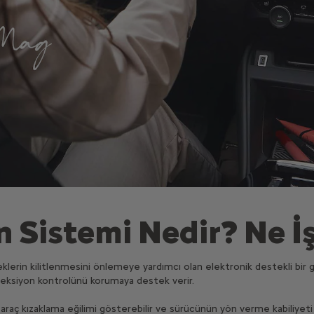
 Sistemi Nedir? Ne İ
lerin kilitlenmesini önlemeye yardımcı olan elektronik destekli bir gü
reksiyon kontrolünü korumaya destek verir.
 araç kızaklama eğilimi gösterebilir ve sürücünün yön verme kabiliyeti 