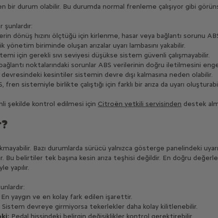
en bir durum olabilir. Bu durumda normal frenleme çalışıyor gibi görü
 şunlardır:
rin dönüş hızını ölçtüğü için kirlenme, hasar veya bağlantı sorunu ABS 
 yönetim biriminde oluşan arızalar uyarı lambasını yakabilir.
temi için gerekli sıvı seviyesi düşükse sistem güvenli çalışmayabilir.
ağlantı noktalarındaki sorunlar ABS verilerinin doğru iletilmesini engel
 devresindeki kesintiler sistemin devre dışı kalmasına neden olabilir.
 fren sistemiyle birlikte çalıştığı için farklı bir arıza da uyarı oluşturabil
nli şekilde kontrol edilmesi için
Citroën yetkili servisinden
destek alma
r?
çıkmayabilir. Bazı durumlarda sürücü yalnızca gösterge panelindeki uyar
ir. Bu belirtiler tek başına kesin arıza teşhisi değildir. En doğru değer
e yapılır.
unlardır:
En yaygın ve en kolay fark edilen işarettir.
:
Sistem devreye girmiyorsa tekerlekler daha kolay kilitlenebilir.
ki:
Pedal hissindeki belirgin değişiklikler kontrol gerektirebilir.