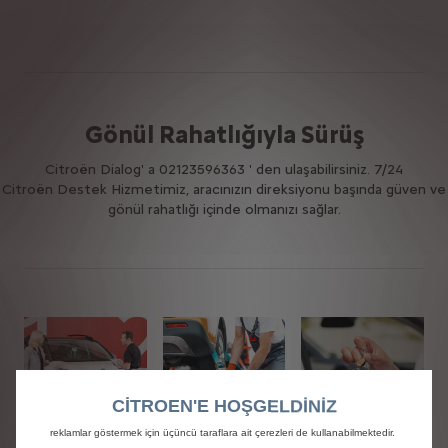
GARANTİ VE KASKO
Gönül Rahatlığıyla Sürüş
Citroën Dialog' a 02123596363 ' den ulaşabilirsiniz. 7/24
Citroën Destek Hizmetimiz, aracınızın direksiyonu başında güven ve
gönül rahatlığı içinde olmanızı sağlar.
Web sitemizde size en iyi deneyimi sunabilmek için çerezler kullanıyoruz.
Çerezler size güvenlik, ağ yönetimi ve erişilebilirlik gibi temel işlevleri
sunmamızı sağlamaktadır.Çerezler, dil tanıma, arama sonuçları gibi çeşitli
özellikler aracılığıyla kullanılabilirliği ve performansı artırmakta ve böylece size
CITROEN'E HOŞGELDİNİZ
sunduğumuz hizmetleri geliştirmektedir. Web sitemiz, sizin için daha işlevsel
reklamlar göstermek için üçüncü taraflara ait çerezleri de kullanabilmektedir.