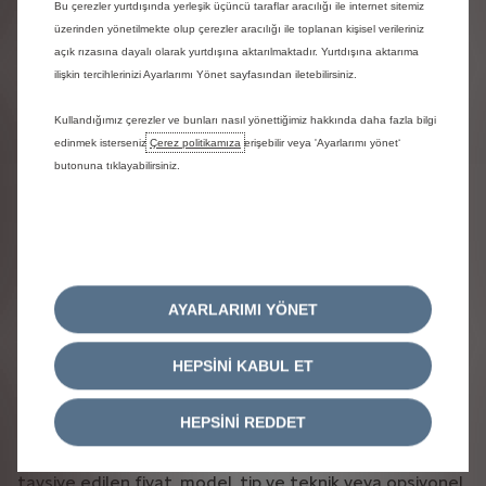
Citroën
Bu çerezler yurtdışında yerleşik üçüncü taraflar aracılığı ile internet sitemiz
PSA
Servis
Garanti
üzerinden yönetilmekte olup çerezler aracılığı ile toplanan kişisel verileriniz
Kasko
Kontratları
Hizmeti
açık rızasına dayalı olarak yurtdışına aktarılmaktadır. Yurtdışına aktarıma
ilişkin tercihlerinizi Ayarlarımı Yönet sayfasından iletebilirsiniz.
Kullandığımız çerezler ve bunları nasıl yönettiğimiz hakkında daha fazla bilgi
edinmek isterseniz
Çerez politikamıza
erişebilir veya 'Ayarlarımı yönet‘
butonuna tıklayabilirsiniz.
AYDINLATMA METNİ
YASAL UYARI
ÇEREZ AYDINLATMA METNİ
Citroën 2026
AYARLARIMI YÖNET
Tofaş Türk Otomobil Fabrikası A.Ş. Web Sitesi'nde yer
alan bilgilerin (aksi açık bir şekilde belirtilmedikçe) bir
satış teklifi olmadığını ve Tofaş Türk Otomobil Fabrikası
HEPSİNİ KABUL ET
A.Ş. ve/veya Bayi ve Yetkili Satıcıları adına bir herhangi
bir taahhüt teşkil etmediğini beyan eder. Tofaş Türk
Otomobil Fabrikası A.Ş., önceden haber vermeksizin bu
HEPSİNİ REDDET
Siteye ait “Kullanım Şartları” da dahil olmak üzere,
sitede yer alan Citroen ürün gamında yer alan araçların
tavsiye edilen fiyat, model, tip ve teknik veya opsiyonel