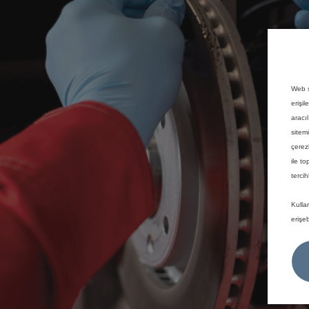
Web s
erişil
aracı
sitem
çerez
ile to
tercih
Kulla
erişeb