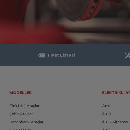
Fiyat Listesi
MODELLER
ELEKTRİKLİ 
Elektrikli Araçlar
Ami
Şehir Araçları
ë-C3
Hatchback Araçlar
ë-C3 Aircross