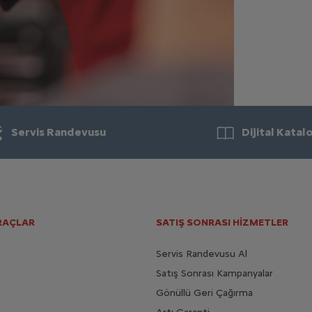
FREN
Muhte
FREN
ÇALIŞ
kilit
bir so
Servis Randevusu
Dijital Katal
ARAÇLAR
SATIŞ SONRASI HİZMETLER
Servis Randevusu Al
Satış Sonrası Kampanyalar
Gönüllü Geri Çağırma