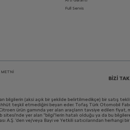
Artı Garanti
Full Servis
 METNİ
BİZİ TAK
bilgilerin (aksi açık bir şekilde belirtilmedikçe) bir satış tek
 taahhüt teşkil etmediğini beyan eder. Tofaş Türk Otomobil Fab
 Citroen ürün gamında yer alan araçların tavsiye edilen fiyat,
web sitesi'nde yer alan "bilgi"lerin hatalı olduğu ya da bu bilgi
ı A.Ş. ’den ve/veya Bayi ve Yetkili satıcılarından herhangi bi