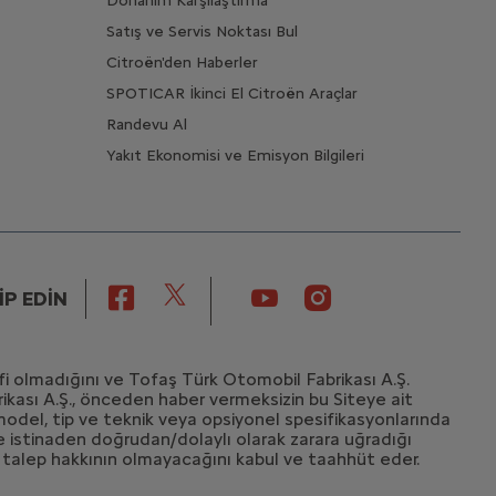
Donanım Karşılaştırma
Satış ve Servis Noktası Bul
Citroën'den Haberler
SPOTICAR İkinci El Citroën Araçlar
Randevu Al
Yakıt Ekonomisi ve Emisyon Bilgileri
İP EDİN
lifi olmadığını ve Tofaş Türk Otomobil Fabrikası A.Ş.
rikası A.Ş., önceden haber vermeksizin bu Siteye ait
 model, tip ve teknik veya opsiyonel spesifikasyonlarında
lere istinaden doğrudan/dolaylı olarak zarara uğradığı
r talep hakkının olmayacağını kabul ve taahhüt eder.