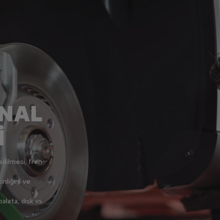
İNAL
İ
edilmesi, fren
inliğini ve
alata, disk vs.