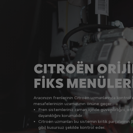
CITROËN ORİJ
FİKS MENÜLER
Aracınızın frenlerinin Citroën uzmanlarınca kontrol 
mesafelerinizin uzamasının önüne geçer :
Fren sistemleriniz zaman içinde güvenilirliğini, etk
dayanıklığını korumalıdır.
Citroën uzmanları bu sistemin kritik parçalarının (b
gibi) kusursuz şekilde kontrol eder.