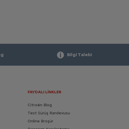
 YAPILDIĞINDA ARAÇTA TİTREŞİM OLUŞUYOR:
melen arızalı fren diskleri, gevşek bir parça var.
 YAPILDIĞINDA ARAÇ “SARSINTILI VE DÜZENSİZ
IYOR”: En ufak bir pedal kuvvetinde frenler
leniyorsa; diskler, kampanalar veya fren balatalarında
run olabilir.
og
Bilgi Talebi
FAYDALI LİNKLER
Citroën Blog
Test Sürüş Randevusu
Online Broşür