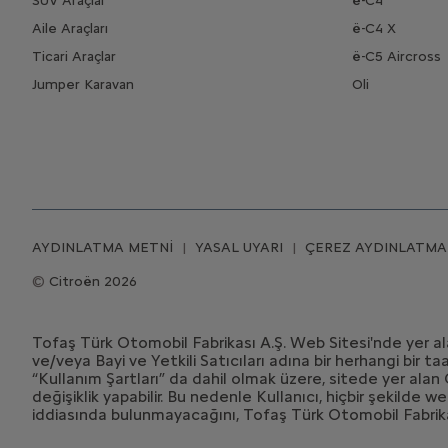
SUV Araçlar
ë-C4
Aile Araçları
ë-C4 X
Ticari Araçlar
ë-C5 Aircross
Jumper Karavan
Oli
AYDINLATMA METNİ
YASAL UYARI
ÇEREZ AYDINLATMA
Citroën 2026
Tofaş Türk Otomobil Fabrikası A.Ş. Web Sitesi'nde yer alan 
ve/veya Bayi ve Yetkili Satıcıları adına bir herhangi bir
“Kullanım Şartları” da dahil olmak üzere, sitede yer alan
değişiklik yapabilir. Bu nedenle Kullanıcı, hiçbir şekilde 
iddiasında bulunmayacağını, Tofaş Türk Otomobil Fabrikas