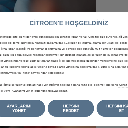
PAKE
CITROEN'E HOŞGELDİNİZ
Aşın
Optimal 
Balat
Anla
itemizde size en iyi deneyimi sunabilmek için çerezler kullanıyoruz. Çerezler size güvenlik, ağ yön
• Yedek 
frenl
ebilirlik gibi temel işlevleri sunmamızı sağlamaktadır.Çerezler, dil tanıma, arama sonuçları gibi çeşitli 
• Ön ve 
sağla
Bu aşınm
lığıyla kullanılabilirliği ve performansı artırmakta ve böylece size sunduğumuz hizmetleri geliştirme
• Ya da 
Aracı
gözleml
• Ya da 
yıkat
iz, sizin için daha işlevsel reklamlar göstermek için üçüncü taraflara ait çerezleri de kullanabilmekte
danışın:
• Citro
Bu du
ler yurtdışında yerleşik üçüncü taraflar aracılığı ile internet sitemiz üzerinden yönetilmekte olup çer
FREN 
hafif
planan kişisel verileriniz açık rızasına dayalı olarak yurtdışına aktarılmaktadır. Yurtdışına aktarıma il
veya 
kurut
lerinizi Ayarlarımı Yönet sayfasından iletebilirsiniz.
aşınm
Her f
FREN
ve la
ndığımız çerezler ve bunları nasıl yönettiğimiz hakkında daha fazla bilgi edinmek isterseniz
Çerez 
siste
ilir veya 'Ayarlarımı yönet‘ butonuna tıklayabilirsiniz.
silind
FREN
frenl
AYARLARIMI
HEPSİNİ
HEPSİNİ K
YÖNET
REDDET
ET
FREN
Bir t
daha 