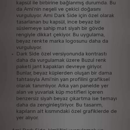
kapsül ile birbirine bağlanmış durumda. Bu
da Ami'nin neşeli ve çekici doğasını
vurguluyor. Ami Dark Side için özel olarak
tasarlanan bu kapsül, ince beyaz bir
süslemeye sahip mat siyah bir gövde
rengiyle dikkat çekiyor. Bu uygulama,
beyaz renkte marka logosunu daha da
vurguluyor.
Dark Side özel versiyonunda kontrastı
daha da vurgulamak üzere Buzul renk
paketi jant kapakları devreye giriyor.
Bunlar, beyaz küplerden oluşan bir dama
tahtasıyla Ami'nin yan profilini grafiksel
olarak tanımlıyor. Arka yan panelde yer
alan ve yuvarlak küp motifleri içeren
benzersiz siyah beyaz çıkartma ise temayı
daha da zenginleştiriyor. Bu tasarım,
kapıların alt kısmındaki özel grafiklerde de
yer alıyor.