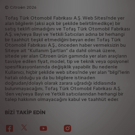
Citroën 2026
Tofaş Türk Otomobil Fabrikası A.Ş. Web Sitesi'nde yer
alan bilgilerin (aksi açık bir şekilde belirtilmedikçe) bir
satış teklifi olmadığını ve Tofaş Türk Otomobil Fabrikası
A.Ş. ve/veya Bayi ve Yetkili Satıcıları adına bir herhangi
bir taahhüt teşkil etmediğini beyan eder. Tofaş Türk
Otomobil Fabrikası A.Ş., önceden haber vermeksizin bu
Siteye ait “Kullanım Şartları” da dahil olmak üzere,
sitede yer alan Citroen ürün gamında yer alan araçların
tavsiye edilen fiyat, model, tip ve teknik veya opsiyonel
spesifikasyonlarında değişiklik yapabilir. Bu nedenle
Kullanıcı, hiçbir şekilde web sitesi'nde yer alan "bilgi"lerin
hatalı olduğu ya da bu bilgilere istinaden
doğrudan/dolaylı olarak zarara uğradığı iddiasında
bulunmayacağını, Tofaş Türk Otomobil Fabrikası A.Ş.
’den ve/veya Bayi ve Yetkili satıcılarından herhangi bir
talep hakkının olmayacağını kabul ve taahhüt eder.
BİZİ TAKİP EDİN