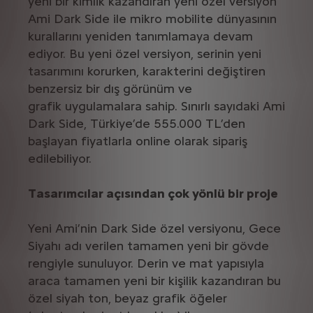
yeni bir kimlik kazandıran yeni özel versiyon
Ami Dark Side ile mikro mobilite dünyasının
kurallarını yeniden tanımlamaya devam
ediyor. Bu yeni özel versiyon, serinin yeni
tasarımını korurken, karakterini değiştiren
benzersiz bir dış görünüm ve
grafik uygulamalara sahip. Sınırlı sayıdaki Ami
Dark Side, Türkiye’de 555.000 TL’den
başlayan fiyatlarla online olarak sipariş
edilebiliyor.
Tasarımcılar açısından çok yönlü bir proje
Yeni Ami’nin Dark Side özel versiyonu, Gece
Siyahı adı verilen tamamen yeni bir gövde
rengiyle sunuluyor. Derin ve mat yapısıyla
araca tamamen yeni bir kişilik kazandıran bu
özel siyah ton, beyaz grafik öğeler