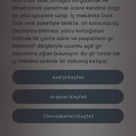
Ami Dark Side, kimliğini vurgulamak ve
dinamizmini yansıtmak üzere kendine özgü
bir arka spoylere sahip. İç mekânda Dark
Side renk paketiyle birlikte: ön konsolda üç
depolama bölmesi, yolcu koltuğunun
önünde bir çanta askısı ve paspasların gri
dekoratif dikişleriyle uyumlu açık gri
depolama ağları bulunuyor. Bu gri tonlar ise
iç mekâna aydınlık bir dokunuş katıyor.
Ami'yi Keşfet
Araçları Keşfet
Tüm Haberleri Keşfet