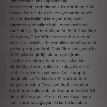
(çıkartmalar, jant kapakları) ile
zenginleştirilerek dinamik bir görünüm elde
ediyor. Dark Side özel versiyonunda neşeli
ve sıra dışı kişiliğini koruyan Ami, aynı
zamanda ruh haline bağlı olarak asi veya
zarif bir kişiliğe bürünüyor. Bu özel Dark Side
versiyonu, Citroën'in “herkese hitap eden,
basit ve ulaşılabilir bir mobilite aracı” vaadini
yerine getiriyor. Ami, Dark Side versiyonu ile
2020 yılında girdiği alanda gelişimini
sürdürerek, birçok hanede var olan bir
eksikliği gideren, kullanımı kolay bir mikro
mobilite çözümü sunuyor. Ami, kompakt,
ulaşılabilir ve Türkiye’de B1 sınıfı sürücü
belgesine sahip, 16 yaş ve üstü sürücüler
tarafından kullanılabilen tamamen elektrikli
bir mobilite aracı. Ami’nin hava koşullarına
karşı koruma sağlayan iki koltuklu kabini,