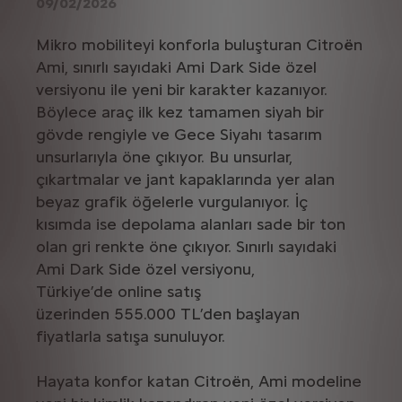
09/02/2026
Mikro mobiliteyi konforla buluşturan Citroën
Ami, sınırlı sayıdaki Ami Dark Side özel
versiyonu ile yeni bir karakter kazanıyor.
Böylece araç ilk kez tamamen siyah bir
gövde rengiyle ve Gece Siyahı tasarım
unsurlarıyla öne çıkıyor. Bu unsurlar,
çıkartmalar ve jant kapaklarında yer alan
beyaz grafik öğelerle vurgulanıyor. İç
kısımda ise depolama alanları sade bir ton
olan gri renkte öne çıkıyor. Sınırlı sayıdaki
Ami Dark Side özel versiyonu,
Türkiye’de online satış
üzerinden 555.000 TL’den başlayan
fiyatlarla satışa sunuluyor.
Hayata konfor katan Citroën, Ami modeline