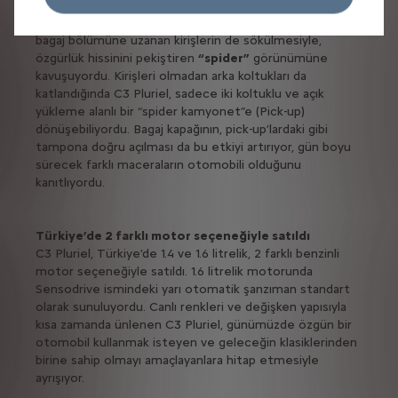
oluşturulabiliyordu. Açılır tavan sayesinde hızla bir
“cabrio”
otomobile dönüşen C3 Pluriel, ön camdan
bagaj bölümüne uzanan kirişlerin de sökülmesiyle,
özgürlük hissinini pekiştiren
“spider”
görünümüne
kavuşuyordu. Kirişleri olmadan arka koltukları da
katlandığında C3 Pluriel, sadece iki koltuklu ve açık
yükleme alanlı bir “spider kamyonet”e (Pick-up)
dönüşebiliyordu. Bagaj kapağının, pick-up’lardaki gibi
tampona doğru açılması da bu etkiyi artırıyor, gün boyu
sürecek farklı maceraların otomobili olduğunu
kanıtlıyordu.
Türkiye’de 2 farklı motor seçeneğiyle satıldı
C3 Pluriel, Türkiye’de 1.4 ve 1.6 litrelik, 2 farklı benzinli
motor seçeneğiyle satıldı. 1.6 litrelik motorunda
Sensodrive ismindeki yarı otomatik şanzıman standart
olarak sunuluyordu. Canlı renkleri ve değişken yapısıyla
kısa zamanda ünlenen C3 Pluriel, günümüzde özgün bir
otomobil kullanmak isteyen ve geleceğin klasiklerinden
birine sahip olmayı amaçlayanlara hitap etmesiyle
ayrışıyor.