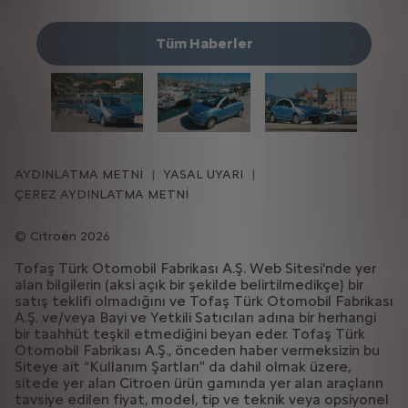
Tüm Haberler
AYDINLATMA METNİ
YASAL UYARI
ÇEREZ AYDINLATMA METNİ
Citroën 2026
Tofaş Türk Otomobil Fabrikası A.Ş. Web Sitesi'nde yer
alan bilgilerin (aksi açık bir şekilde belirtilmedikçe) bir
satış teklifi olmadığını ve Tofaş Türk Otomobil Fabrikası
A.Ş. ve/veya Bayi ve Yetkili Satıcıları adına bir herhangi
bir taahhüt teşkil etmediğini beyan eder. Tofaş Türk
Otomobil Fabrikası A.Ş., önceden haber vermeksizin bu
Siteye ait “Kullanım Şartları” da dahil olmak üzere,
sitede yer alan Citroen ürün gamında yer alan araçların
tavsiye edilen fiyat, model, tip ve teknik veya opsiyonel