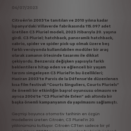
04/07/2023
Citroën’in 2003’te tanıtılan ve 2010 yılına kadar
İspanya’daki Villaverde fabrikasında 115.097 adet
üretilen C3 Pluriel modeli, 2023 itibarıyla 20. yaşına
girdi. C3 Pluriel; hatchback, panoramik hatchback,
cabrio, spider ve spider pick-up olmak üzere beş
farklı versiyonda kullanılabilen modüler bir araç
olarak zamanın ötesinde tasarımı ile dikkat
çekiyordu. Benzersiz değişken yapısıyla farklı
beklentilere hitap eden ve eğlenceli bir yaşam
tarzını simgeleyen C3 Pluriel’in bu özellikleri;
Haziran 2003’te Parvis de la Défense’de düzenlenen
kısa film festivali “Courts Singuliers, Courts Pluriels”
ile önemli bir etkinliğin başrol oyuncusu olmasını ve
ayrıca 2004’te “C3 Pluriel’de Evlen” adı altında bir
başka önemli kampanyanın da yapılmasını sağlamıştı.
Geçmişi boyunca otomotiv tarihinin en özgün
modellerini üreten Citroën, C3 Pluriel’in 20.
yıldönümünü kutluyor. Citroën C3’ten sadece bir yıl