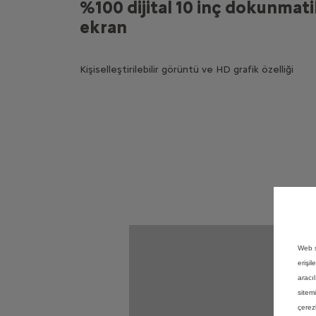
%100 dijital 10 inç dokunmat
ekran
Kişiselleştirilebilir görüntü ve HD grafik özelliği
Web s
erişil
aracı
sitem
çerez