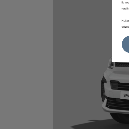
ile to
tercih
Kulla
erişeb