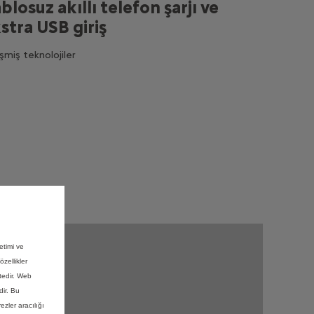
blosuz akıllı telefon şarjı ve
stra USB giriş
şmiş teknolojiler
etimi ve
özellikler
ktedir. Web
dir. Bu
ezler aracılığı