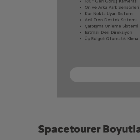
180° Geri Görüş Kamerası​
Ön ve Arka Park Sensörleri​
Kör Nokta Uyarı Sistemi​
Acil Fren Destek Sistemi​
Çarpışma Önleme Sistemi​
Isıtmalı Deri Direksiyon​
Üç Bölgeli Otomatik Klima
Spacetourer Boyutla