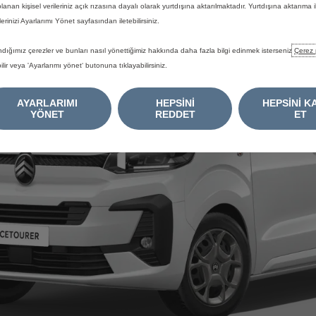
planan kişisel verileriniz açık rızasına dayalı olarak yurtdışına aktarılmaktadır. Yurtdışına aktarıma il
lerinizi Ayarlarımı Yönet sayfasından iletebilirsiniz.
ndığımız çerezler ve bunları nasıl yönettiğimiz hakkında daha fazla bilgi edinmek isterseniz
Çerez 
ilir veya 'Ayarlarımı yönet‘ butonuna tıklayabilirsiniz.
AYARLARIMI
HEPSİNİ
HEPSİNİ K
YÖNET
REDDET
ET