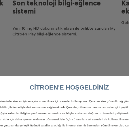
ik
Son teknoloji bilgi-eğlence
Ka
sistemi
ek
Geli
Yeni 10 inç HD dokunmatik ekran ile birlikte sunulan My
Citroën Play bilgi-eğlence sistemi.
CITROEN'E HOŞGELDİNİZ
itemizde size en iyi deneyimi sunabilmek için çerezler kullanıyoruz. Çerezler size güvenlik, ağ yön
SpaceTourer
ebilirlik gibi temel işlevleri sunmamızı sağlamaktadır.Çerezler, dil tanıma, arama sonuçları gibi çeşitli 
lığıyla kullanılabilirliği ve performansı artırmakta ve böylece size sunduğumuz hizmetleri geliştirme
iz, sizin için daha işlevsel reklamlar göstermek için üçüncü taraflara ait çerezleri de kullanabilmekte
ler yurtdışında yerleşik üçüncü taraflar aracılığı ile internet sitemiz üzerinden yönetilmekte olup çer