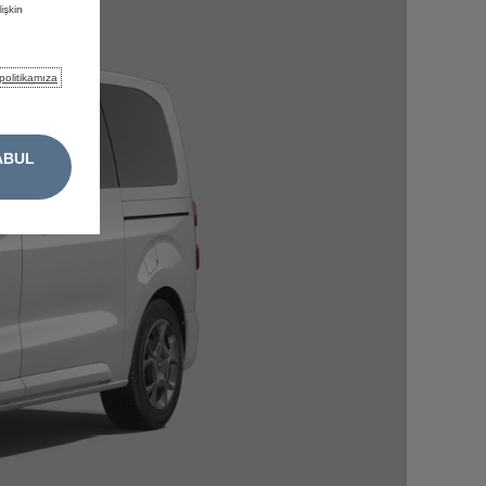
işkin
politikamıza
ABUL