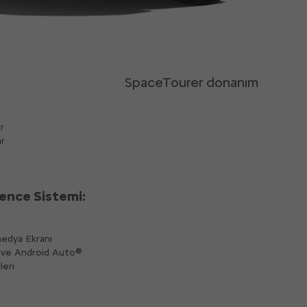
SpaceTourer donanım
​
ar
lence Sistemi:
edya Ekranı
 ve Android Auto®
leri