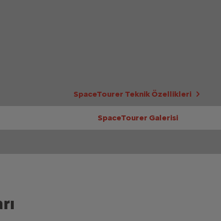
SpaceTourer Teknik Özellikleri
SpaceTourer Galerisi
rı